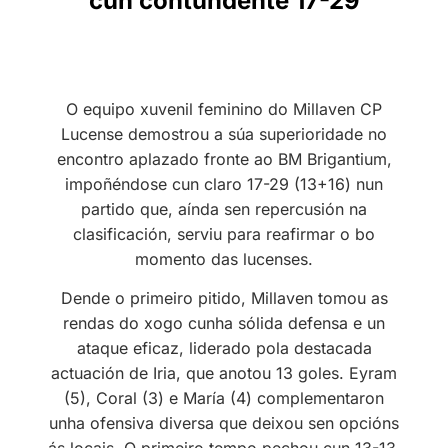
cun contundente 17-29
O equipo xuvenil feminino do Millaven CP
Lucense demostrou a súa superioridade no
encontro aplazado fronte ao BM Brigantium,
impoñéndose cun claro 17-29 (13+16) nun
partido que, aínda sen repercusión na
clasificación, serviu para reafirmar o bo
momento das lucenses.
Dende o primeiro pitido, Millaven tomou as
rendas do xogo cunha sólida defensa e un
ataque eficaz, liderado pola destacada
actuación de Iria, que anotou 13 goles. Eyram
(5), Coral (3) e María (4) complementaron
unha ofensiva diversa que deixou sen opcións
ás locais. O primeiro tempo pechou cun 13-13,