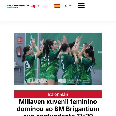
ES
Fútbol Sala
Más disciplinas
Balonmán
Millaven xuvenil feminino
dominou ao BM Brigantium