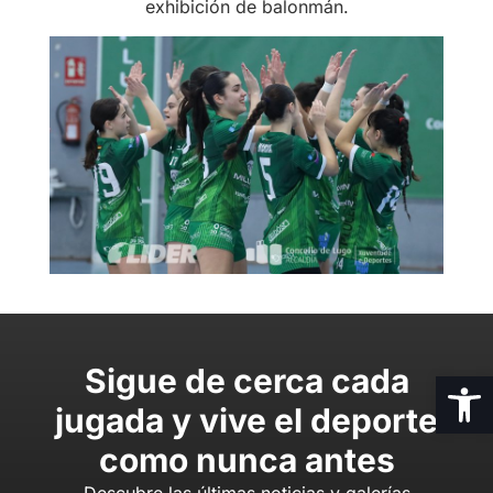
exhibición de balonmán.
Sigue de cerca cada
Abrir
jugada y vive el deporte
como nunca antes
Descubre las últimas noticias y galerías