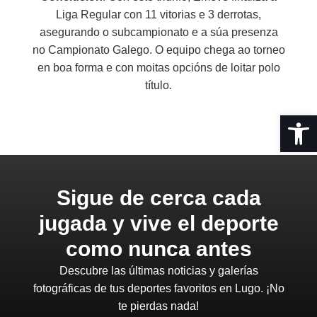
Liga Regular con 11 vitorias e 3 derrotas,
asegurando o subcampionato e a súa presenza
no Campionato Galego. O equipo chega ao torneo
en boa forma e con moitas opcións de loitar polo
título.
Abrir 
Sigue de cerca cada
jugada y vive el deporte
como nunca antes
Descubre las últimas noticias y galerías
fotográficas de tus deportes favoritos en Lugo. ¡No
te pierdas nada!