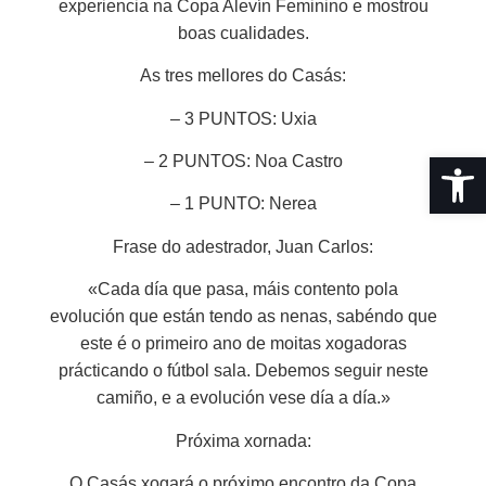
experiencia na Copa Alevín Feminino e mostrou
boas cualidades.
As tres mellores do Casás:
– 3 PUNTOS: Uxia
Abrir 
– 2 PUNTOS: Noa Castro
– 1 PUNTO: Nerea
Frase do adestrador, Juan Carlos:
«Cada día que pasa, máis contento pola
evolución que están tendo as nenas, sabéndo que
este é o primeiro ano de moitas xogadoras
prácticando o fútbol sala. Debemos seguir neste
camiño, e a evolución vese día a día.»
Próxima xornada:
O Casás xogará o próximo encontro da Copa